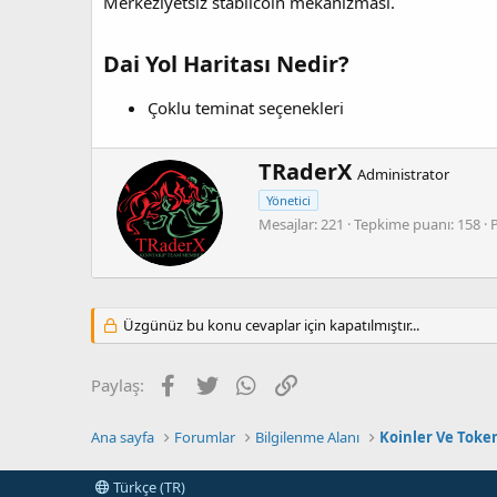
Merkeziyetsiz stabilcoin mekanizması.
Dai Yol Haritası Nedir?
Çoklu teminat seçenekleri
Y
TRaderX
Administrator
a
Yönetici
z
Mesajlar
221
Tepkime puanı
158
a
r
Üzgünüz bu konu cevaplar için kapatılmıştır...
Facebook
Twitter
WhatsApp
Link
Paylaş:
Ana sayfa
Forumlar
Bilgilenme Alanı
Koinler Ve Toke
Türkçe (TR)