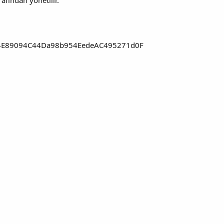
fından yönetilir.
175474E89094C44Da98b954EedeAC495271d0F