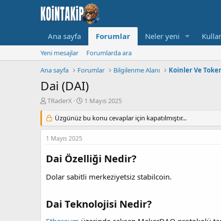
Ana sayfa
Forumlar
Neler yeni
Kullan
Yeni mesajlar
Forumlarda ara
Ana sayfa
Forumlar
Bilgilenme Alanı
Koinler Ve Toke
Dai (DAI)
K
B
TRaderX
1 Mayıs 2025
o
a
n
Üzgünüz bu konu cevaplar için kapatılmıştır...
ş
u
l
y
a
1 Mayıs 2025
u
n
B
g
Dai Özelliği Nedir?
a
ı
ş
ç
Dolar sabitli merkeziyetsiz stabilcoin.
l
t
a
a
t
r
Dai Teknolojisi Nedir?
a
i
n
h