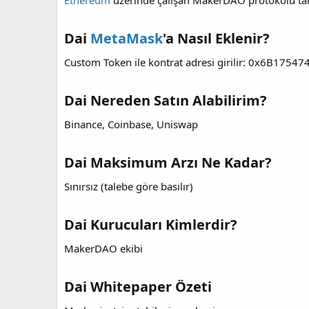
Ethereum
üzerinde çalışan MakerDAO protokolü tara
i
Dai
MetaMask
'a Nasıl Eklenir?
Custom Token ile kontrat adresi girilir: 0x6B
Dai Nereden Satın Alabilirim?
Binance, Coinbase, Uniswap
Dai Maksimum Arzı Ne Kadar?
Sınırsız (talebe göre basılır)
Dai Kurucuları Kimlerdir?
MakerDAO ekibi
Dai Whitepaper Özeti