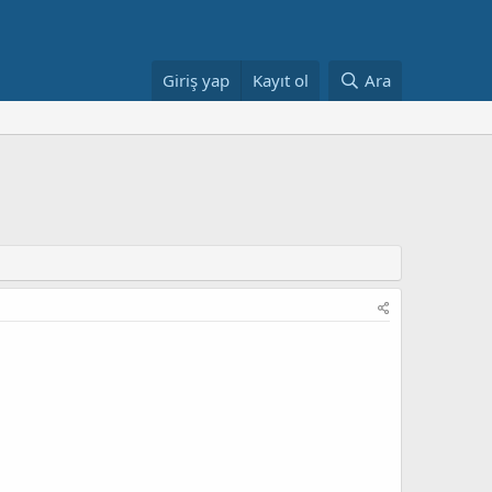
Giriş yap
Kayıt ol
Ara