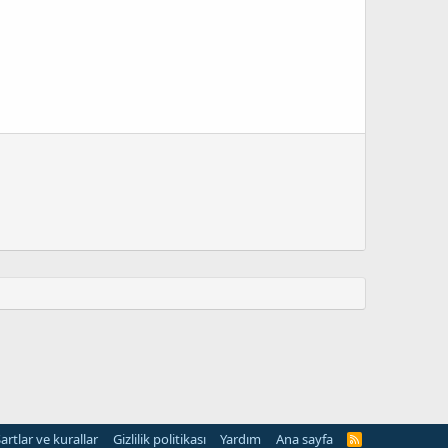
artlar ve kurallar
Gizlilik politikası
Yardım
Ana sayfa
R