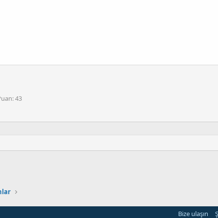
Puan
43
nlar
Bize ulaşın
Ş