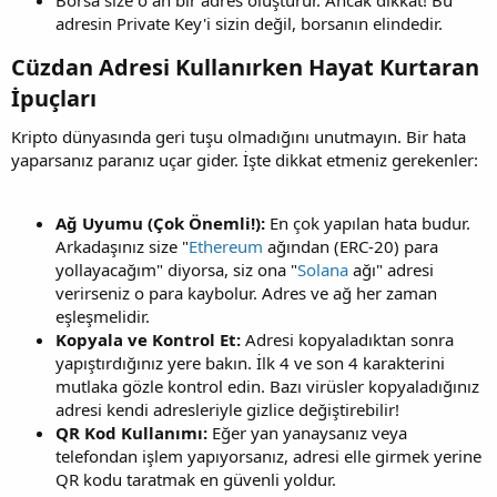
adresin Private Key'i sizin değil, borsanın elindedir.
Cüzdan Adresi Kullanırken Hayat Kurtaran
İpuçları​
Kripto dünyasında geri tuşu olmadığını unutmayın. Bir hata
yaparsanız paranız uçar gider. İşte dikkat etmeniz gerekenler:
Ağ Uyumu (Çok Önemli!):
En çok yapılan hata budur.
Arkadaşınız size "
Ethereum
ağından (ERC-20) para
yollayacağım" diyorsa, siz ona "
Solana
ağı" adresi
verirseniz o para kaybolur. Adres ve ağ her zaman
eşleşmelidir.
Kopyala ve Kontrol Et:
Adresi kopyaladıktan sonra
yapıştırdığınız yere bakın. İlk 4 ve son 4 karakterini
mutlaka gözle kontrol edin. Bazı virüsler kopyaladığınız
adresi kendi adresleriyle gizlice değiştirebilir!
QR Kod Kullanımı:
Eğer yan yanaysanız veya
telefondan işlem yapıyorsanız, adresi elle girmek yerine
QR kodu taratmak en güvenli yoldur.