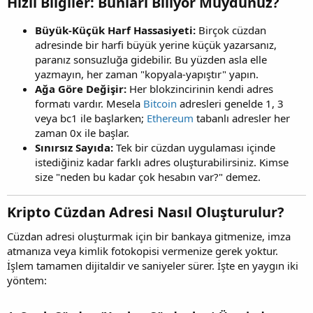
Hızlı Bilgiler: Bunları Biliyor Muydunuz?​
Büyük-Küçük Harf Hassasiyeti:
Birçok cüzdan
adresinde bir harfi büyük yerine küçük yazarsanız,
paranız sonsuzluğa gidebilir. Bu yüzden asla elle
yazmayın, her zaman "kopyala-yapıştır" yapın.
Ağa Göre Değişir:
Her blokzincirinin kendi adres
formatı vardır. Mesela
Bitcoin
adresleri genelde 1, 3
veya bc1 ile başlarken;
Ethereum
tabanlı adresler her
zaman 0x ile başlar.
Sınırsız Sayıda:
Tek bir cüzdan uygulaması içinde
istediğiniz kadar farklı adres oluşturabilirsiniz. Kimse
size "neden bu kadar çok hesabın var?" demez.
Kripto Cüzdan Adresi Nasıl Oluşturulur?​
Cüzdan adresi oluşturmak için bir bankaya gitmenize, imza
atmanıza veya kimlik fotokopisi vermenize gerek yoktur.
İşlem tamamen dijitaldir ve saniyeler sürer. İşte en yaygın iki
yöntem: