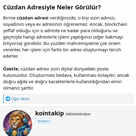
Cüzdan Adresiyle Neler Görülür?​
Birine
cüzdan adresi
verdiğinizde, o kişi sizin adınızı,
soyadınızı veya ev adresinizi öğrenemez. Ancak, blockchain
şeffaf olduğu için o adreste ne kadar para olduğunu ve
geçmişte hangi adreslerle işlem yaptığınızı (eğer bakmayı
biliyorsa) görebilir. Bu yüzden mahremiyetine çok önem
verenler, her işlem için farklı bir adres oluşturmayı tercih
ederler.
Özetle;
cüzdan adresi sizin dijital dünyadaki posta
kutunuzdur. Oluşturması bedava, kullanması kolaydır; ancak
doğru ağda ve doğru karakterlerle kullanıldığından emin
olmanız şarttır.
T
Uğur deniz
e
p
Y
kointakip
k
Administrator
a
i
Yönetici
z
l
e
a
r
r