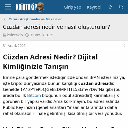
Giriş yap
Kayıt ol
Yararlı Araştırmalar ve Makaleler
Cüzdan adresi nedir ve nasıl oluşturulur?
K
B
kointakip
31 Aralık 2025
o
a
n
ş
31 Aralık 2025
u
l
Cüzdan Adresi Nedir? Dijital
y
a
u
n
Kimliğinizle Tanışın​
B
g
a
ı
ş
ç
Birine para göndermek istediğinizde ondan IBAN istersiniz ya,
l
t
işte kripto dünyasında bunun karşılığı
cüzdan adresi
dir.
a
a
Genelde 1A1zP1eP5QGefi2DMPTfTL5SLmv7DivfNa gibi (bu
t
r
arada bu ilk
Bitcoin
bloğunun ödül adresidir!) karmakarışık
a
i
görünen bir yapısı vardır. Ama korkmayın, bu adres aslında
n
h
i
Public Key'inizin (genel anahtar) "insanlar tarafından daha
rahat okunabilir" hale getirilmiş, kısaltılmış bir versiyonudur.