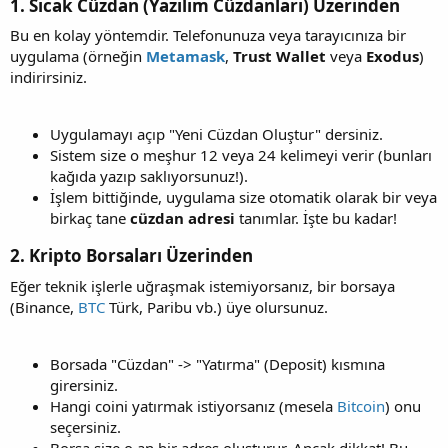
1. Sıcak Cüzdan (Yazılım Cüzdanları) Üzerinden​
Bu en kolay yöntemdir. Telefonunuza veya tarayıcınıza bir
uygulama (örneğin
Metamask
,
Trust Wallet
veya
Exodus
)
indirirsiniz.
Uygulamayı açıp "Yeni Cüzdan Oluştur" dersiniz.
Sistem size o meşhur 12 veya 24 kelimeyi verir (bunları
kağıda yazıp saklıyorsunuz!).
İşlem bittiğinde, uygulama size otomatik olarak bir veya
birkaç tane
cüzdan adresi
tanımlar. İşte bu kadar!
2. Kripto Borsaları Üzerinden​
Eğer teknik işlerle uğraşmak istemiyorsanız, bir borsaya
(Binance,
BTC
Türk, Paribu vb.) üye olursunuz.
Borsada "Cüzdan" -> "Yatırma" (Deposit) kısmına
girersiniz.
Hangi coini yatırmak istiyorsanız (mesela
Bitcoin
) onu
seçersiniz.
Borsa size o an bir adres oluşturur. Ancak dikkat! Bu