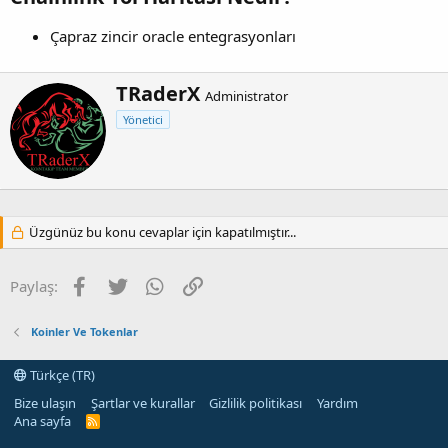
Çapraz zincir oracle entegrasyonları
Y
TRaderX
Administrator
a
Yönetici
z
a
r
Üzgünüz bu konu cevaplar için kapatılmıştır...
Facebook
Twitter
WhatsApp
Link
Paylaş:
Koinler Ve Tokenlar
Türkçe (TR)
Bize ulaşın
Şartlar ve kurallar
Gizlilik politikası
Yardım
Ana sayfa
R
S