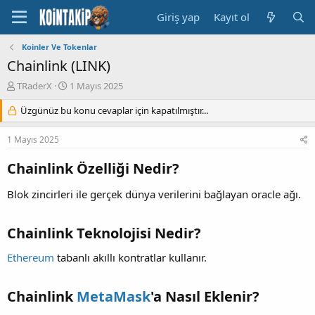
Giriş yap
Kayıt ol
Koinler Ve Tokenlar
Chainlink (LINK)
K
B
TRaderX
1 Mayıs 2025
o
a
n
Üzgünüz bu konu cevaplar için kapatılmıştır...
ş
u
l
y
a
1 Mayıs 2025
u
n
B
g
Chainlink Özelliği Nedir?
a
ı
ş
ç
Blok zincirleri ile gerçek dünya verilerini bağlayan oracle ağı.
l
t
a
a
t
r
Chainlink Teknolojisi Nedir?
a
i
n
h
Ethereum
tabanlı akıllı kontratlar kullanır.
i
Chainlink
MetaMask
'a Nasıl Eklenir?