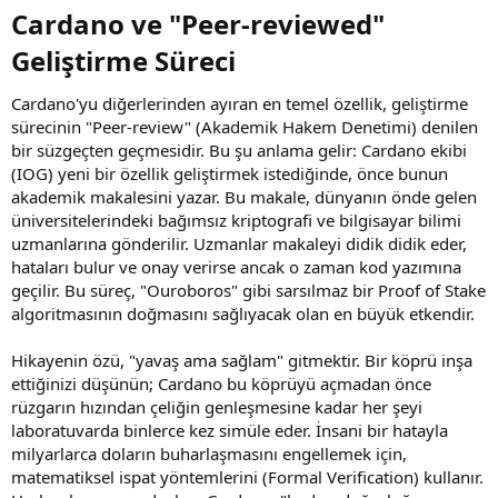
Cardano ve "Peer-reviewed"
Geliştirme Süreci​
Cardano'yu diğerlerinden ayıran en temel özellik, geliştirme
sürecinin "Peer-review" (Akademik Hakem Denetimi) denilen
bir süzgeçten geçmesidir. Bu şu anlama gelir: Cardano ekibi
(IOG) yeni bir özellik geliştirmek istediğinde, önce bunun
akademik makalesini yazar. Bu makale, dünyanın önde gelen
üniversitelerindeki bağımsız kriptografi ve bilgisayar bilimi
uzmanlarına gönderilir. Uzmanlar makaleyi didik didik eder,
hataları bulur ve onay verirse ancak o zaman kod yazımına
geçilir. Bu süreç, "Ouroboros" gibi sarsılmaz bir Proof of Stake
algoritmasının doğmasını sağlıyacak olan en büyük etkendir.
Hikayenin özü, "yavaş ama sağlam" gitmektir. Bir köprü inşa
ettiğinizi düşünün; Cardano bu köprüyü açmadan önce
rüzgarın hızından çeliğin genleşmesine kadar her şeyi
laboratuvarda binlerce kez simüle eder. İnsani bir hatayla
milyarlarca doların buharlaşmasını engellemek için,
matematiksel ispat yöntemlerini (Formal Verification) kullanır.