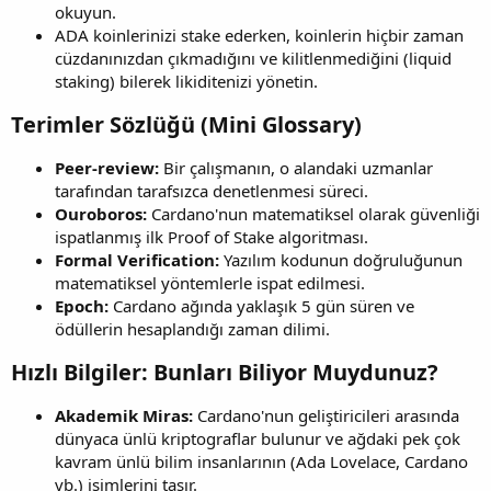
okuyun.
ADA koinlerinizi stake ederken, koinlerin hiçbir zaman
cüzdanınızdan çıkmadığını ve kilitlenmediğini (liquid
staking) bilerek likiditenizi yönetin.
Terimler Sözlüğü (Mini Glossary)​
Peer-review:
Bir çalışmanın, o alandaki uzmanlar
tarafından tarafsızca denetlenmesi süreci.
Ouroboros:
Cardano'nun matematiksel olarak güvenliği
ispatlanmış ilk Proof of Stake algoritması.
Formal Verification:
Yazılım kodunun doğruluğunun
matematiksel yöntemlerle ispat edilmesi.
Epoch:
Cardano ağında yaklaşık 5 gün süren ve
ödüllerin hesaplandığı zaman dilimi.
Hızlı Bilgiler: Bunları Biliyor Muydunuz?​
Akademik Miras:
Cardano'nun geliştiricileri arasında
dünyaca ünlü kriptograflar bulunur ve ağdaki pek çok
kavram ünlü bilim insanlarının (Ada Lovelace, Cardano
vb.) isimlerini taşır.