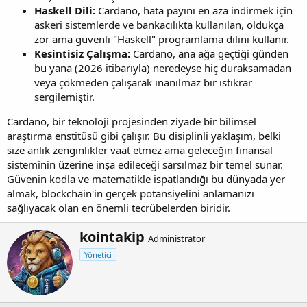
Haskell Dili:
Cardano, hata payını en aza indirmek için
askeri sistemlerde ve bankacılıkta kullanılan, oldukça
zor ama güvenli "Haskell" programlama dilini kullanır.
Kesintisiz Çalışma:
Cardano, ana ağa geçtiği günden
bu yana (2026 itibarıyla) neredeyse hiç duraksamadan
veya çökmeden çalışarak inanılmaz bir istikrar
sergilemiştir.
Cardano, bir teknoloji projesinden ziyade bir bilimsel
araştırma enstitüsü gibi çalışır. Bu disiplinli yaklaşım, belki
size anlık zenginlikler vaat etmez ama geleceğin finansal
sisteminin üzerine inşa edileceği sarsılmaz bir temel sunar.
Güvenin kodla ve matematikle ispatlandığı bu dünyada yer
almak, blockchain'in gerçek potansiyelini anlamanızı
sağlıyacak olan en önemli tecrübelerden biridir.
Y
kointakip
Administrator
a
Yönetici
z
a
r