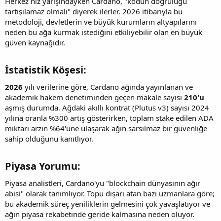
Herkez hız yarışındayken Cardano, "kodun doğruluğu
tartışılamaz olmalı" diyerek ilerler. 2026 itibarıyla bu
metodoloji, devletlerin ve büyük kurumların altyapılarını
neden bu ağa kurmak istediğini etkiliyebilir olan en büyük
güven kaynağıdır.
İstatistik Köşesi:​
2026
yılı verilerine göre, Cardano ağında yayınlanan ve
akademik hakem denetiminden geçen makale sayısı
210'u
aşmış durumda. Ağdaki akıllı kontrat (Plutus v3) sayısı 2024
yılına oranla %300 artış gösterirken, toplam stake edilen ADA
miktarı arzın %64'üne ulaşarak ağın sarsılmaz bir güvenliğe
sahip olduğunu kanıtlıyor.
Piyasa Yorumu:​
Piyasa analistleri, Cardano'yu "blockchain dünyasının ağır
abisi" olarak tanımlıyor. Topu dışarı atan bazı uzmanlara göre;
bu akademik süreç yeniliklerin gelmesini çok yavaşlatıyor ve
ağın piyasa rekabetinde geride kalmasına neden oluyor.