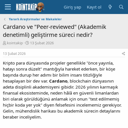
Giriş yap
Kayıt ol
Yararlı Araştırmalar ve Makaleler
Cardano ve "Peer-reviewed" (Akademik
denetimli) geliştirme süreci nedir?
K
B
kointakip
13 Şubat 2026
o
a
n
ş
13 Şubat 2026
u
l
Kripto para dünyasında projeler genellikle "önce yayınla,
y
a
u
n
hatayı sonra düzelt" mantığıyla hareket ederken, bir köşe
B
g
başında durup her adımı bir bilim insanı titizliğiyle
a
ı
hesaplayan bir dev var.
Cardano
, blockchain dünyasının
ş
ç
adeta disiplinli akademisyeni gibidir. 2026 yılının karmaşık
l
t
finansal ekosisteminde, neden hâlâ en güvenli limanlardan
a
a
biri olarak görüldüğünü anlamak için onun "test edilmemiş
t
r
a
i
hiçbir koda yer yok" diyen felsefesini incelememiz gerekiyor.
n
h
Gelin, mühendislik harikası bu akademik sürecin detaylarını
i
beraber inceliyelim.