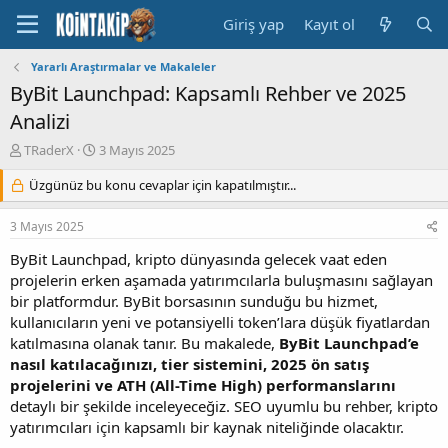
Giriş yap
Kayıt ol
Yararlı Araştırmalar ve Makaleler
ByBit Launchpad: Kapsamlı Rehber ve 2025
Analizi
K
B
TRaderX
3 Mayıs 2025
o
a
n
Üzgünüz bu konu cevaplar için kapatılmıştır...
ş
u
l
y
a
3 Mayıs 2025
u
n
B
g
ByBit Launchpad, kripto dünyasında gelecek vaat eden
a
ı
projelerin erken aşamada yatırımcılarla buluşmasını sağlayan
ş
ç
bir platformdur. ByBit borsasının sunduğu bu hizmet,
l
t
kullanıcıların yeni ve potansiyelli token’lara düşük fiyatlardan
a
a
katılmasına olanak tanır. Bu makalede,
ByBit Launchpad’e
t
r
nasıl katılacağınızı, tier sistemini, 2025 ön satış
a
i
n
h
projelerini ve ATH (All-Time High) performanslarını
i
detaylı bir şekilde inceleyeceğiz. SEO uyumlu bu rehber, kripto
yatırımcıları için kapsamlı bir kaynak niteliğinde olacaktır.