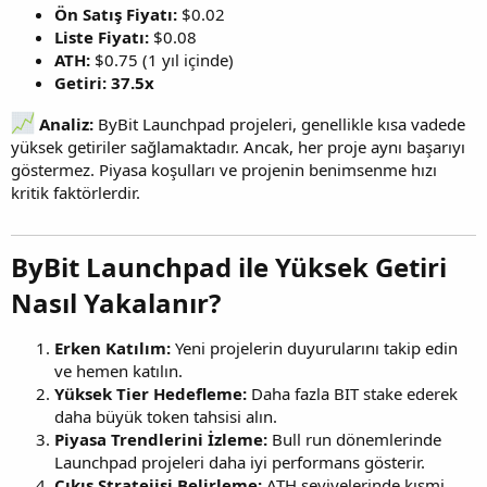
Ön Satış Fiyatı:
$0.02
Liste Fiyatı:
$0.08
ATH:
$0.75 (1 yıl içinde)
Getiri:
37.5x
Analiz:
ByBit Launchpad projeleri, genellikle kısa vadede
yüksek getiriler sağlamaktadır. Ancak, her proje aynı başarıyı
göstermez. Piyasa koşulları ve projenin benimsenme hızı
kritik faktörlerdir.
ByBit Launchpad ile Yüksek Getiri
Nasıl Yakalanır?
Erken Katılım:
Yeni projelerin duyurularını takip edin
ve hemen katılın.
Yüksek Tier Hedefleme:
Daha fazla BIT stake ederek
daha büyük token tahsisi alın.
Piyasa Trendlerini İzleme:
Bull run dönemlerinde
Launchpad projeleri daha iyi performans gösterir.
Çıkış Stratejisi Belirleme:
ATH seviyelerinde kısmi