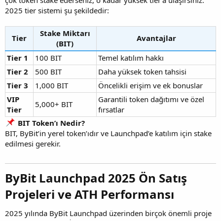
çok token stake ederseniz, o kadar yüksek tier’a ulaşırsınız.
2025 tier sistemi şu şekildedir:
Stake Miktarı
Tier
Avantajlar
(BIT)
Tier 1
100 BIT
Temel katılım hakkı
Tier 2
500 BIT
Daha yüksek token tahsisi
Tier 3
1,000 BIT
Öncelikli erişim ve ek bonuslar
VIP
Garantili token dağıtımı ve özel
5,000+ BIT
Tier
fırsatlar
BIT Token’ı Nedir?
BIT, ByBit’in yerel token’ıdır ve Launchpad’e katılım için stake
edilmesi gerekir.
ByBit Launchpad 2025 Ön Satış
Projeleri ve ATH Performansı
2025 yılında ByBit Launchpad üzerinden birçok önemli proje