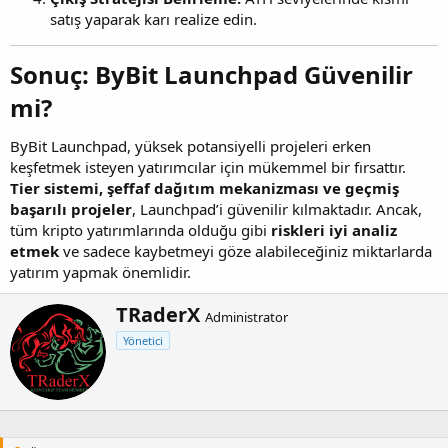
satış yaparak karı realize edin.
Sonuç: ByBit Launchpad Güvenilir
mi?
ByBit Launchpad, yüksek potansiyelli projeleri erken
keşfetmek isteyen yatırımcılar için mükemmel bir fırsattır.
Tier sistemi, şeffaf dağıtım mekanizması ve geçmiş
başarılı projeler
, Launchpad’i güvenilir kılmaktadır. Ancak,
tüm kripto yatırımlarında olduğu gibi
riskleri iyi analiz
etmek
ve sadece kaybetmeyi göze alabileceğiniz miktarlarda
yatırım yapmak önemlidir.
Y
TRaderX
Administrator
a
Yönetici
z
a
r