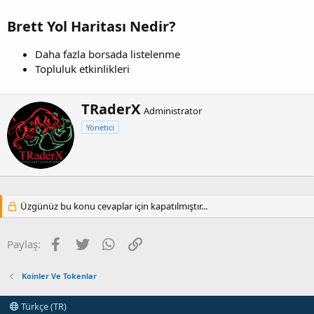
Brett Yol Haritası Nedir?
Daha fazla borsada listelenme
Topluluk etkinlikleri
Y
TRaderX
Administrator
a
Yönetici
z
a
r
Üzgünüz bu konu cevaplar için kapatılmıştır...
Facebook
Twitter
WhatsApp
Link
Paylaş:
Koinler Ve Tokenlar
Türkçe (TR)