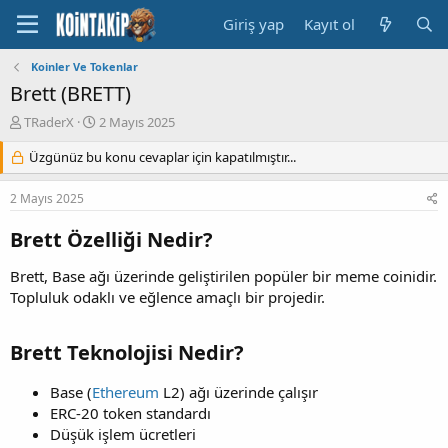
Giriş yap
Kayıt ol
Koinler Ve Tokenlar
Brett (BRETT)
K
B
TRaderX
2 Mayıs 2025
o
a
n
Üzgünüz bu konu cevaplar için kapatılmıştır...
ş
u
l
y
a
2 Mayıs 2025
u
n
B
g
Brett Özelliği Nedir?
a
ı
ş
ç
Brett, Base ağı üzerinde geliştirilen popüler bir meme coinidir.
l
t
Topluluk odaklı ve eğlence amaçlı bir projedir.
a
a
t
r
a
i
Brett Teknolojisi Nedir?
n
h
i
Base (
Ethereum
L2) ağı üzerinde çalışır
ERC-20 token standardı
Düşük işlem ücretleri