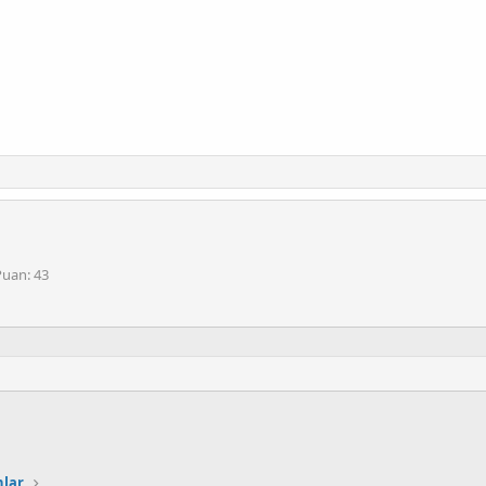
Puan
43
nlar