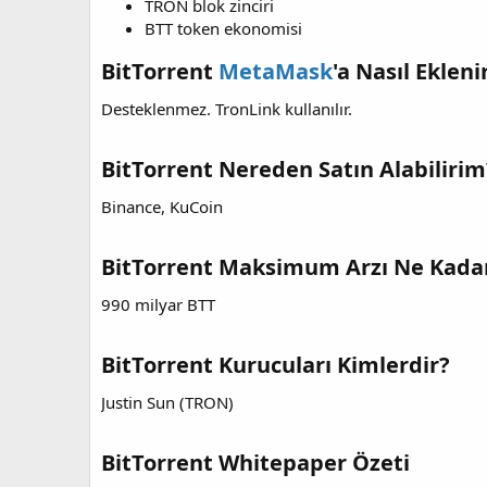
TRON blok zinciri
i
BTT token ekonomisi
BitTorrent
MetaMask
'a Nasıl Ekleni
Desteklenmez. TronLink kullanılır.
BitTorrent Nereden Satın Alabilirim
Binance, KuCoin
BitTorrent Maksimum Arzı Ne Kada
990 milyar BTT
BitTorrent Kurucuları Kimlerdir?
Justin Sun (TRON)
BitTorrent Whitepaper Özeti