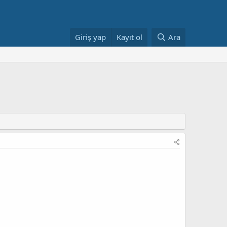
Giriş yap
Kayıt ol
Ara