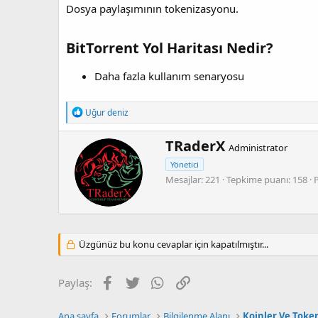
Dosya paylaşımının tokenizasyonu.
BitTorrent Yol Haritası Nedir?
Daha fazla kullanım senaryosu
T
Uğur deniz
e
p
Y
TRaderX
k
Administrator
a
i
Yönetici
z
l
e
Mesajlar
221
Tepkime puanı
158
a
r
r
:
Üzgünüz bu konu cevaplar için kapatılmıştır...
Facebook
Twitter
WhatsApp
Link
Paylaş:
Ana sayfa
Forumlar
Bilgilenme Alanı
Koinler Ve Toke