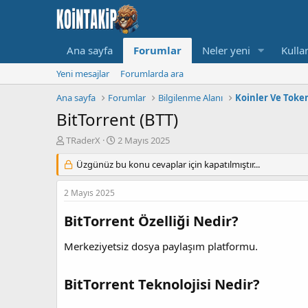
Ana sayfa
Forumlar
Neler yeni
Kullan
Yeni mesajlar
Forumlarda ara
Ana sayfa
Forumlar
Bilgilenme Alanı
Koinler Ve Toke
BitTorrent (BTT)
K
B
TRaderX
2 Mayıs 2025
o
a
n
Üzgünüz bu konu cevaplar için kapatılmıştır...
ş
u
l
y
a
2 Mayıs 2025
u
n
B
g
BitTorrent Özelliği Nedir?
a
ı
ş
ç
Merkeziyetsiz dosya paylaşım platformu.
l
t
a
a
t
r
BitTorrent Teknolojisi Nedir?
a
i
n
h