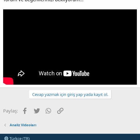
Cevap yazmak için giriş yap yada kayıt ol.
Facebook
Twitter
WhatsApp
Link
Paylaş:
Analiz Videoları
Türkçe (TR)