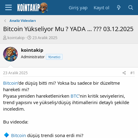
Giriş yap
Kayıt ol
Analiz Videoları
Bitcoin Yükseliyor Mu ? YADA ... ??? 03.12.2025
K
B
kointakip
23 Aralık 2025
o
a
n
ş
kointakip
u
l
Administrator
Yönetici
y
a
u
n
B
g
23 Aralık 2025
#1
a
ı
ş
ç
Bitcoin
’de düşüş bitti mi? Yoksa bu sadece bir düzeltme
l
t
hareketi mi?
a
a
Piyasa yeniden hareketlenirken
BTC
’nin kritik seviyelerini,
t
r
trend yapısını ve yükseliş/düşüş ihtimallerini detaylı şekilde
a
i
inceledim.
n
h
i
Bu videoda:
Bitcoin
düşüş trendi sona erdi mi?