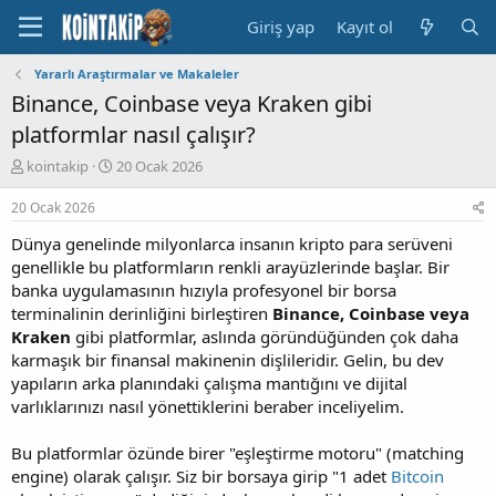
Giriş yap
Kayıt ol
Yararlı Araştırmalar ve Makaleler
Binance, Coinbase veya Kraken gibi
platformlar nasıl çalışır?
K
B
kointakip
20 Ocak 2026
o
a
n
ş
20 Ocak 2026
u
l
Dünya genelinde milyonlarca insanın kripto para serüveni
y
a
u
n
genellikle bu platformların renkli arayüzlerinde başlar. Bir
B
g
banka uygulamasının hızıyla profesyonel bir borsa
a
ı
terminalinin derinliğini birleştiren
Binance, Coinbase veya
ş
ç
Kraken
gibi platformlar, aslında göründüğünden çok daha
l
t
karmaşık bir finansal makinenin dişlileridir. Gelin, bu dev
a
a
yapıların arka planındaki çalışma mantığını ve dijital
t
r
a
i
varlıklarınızı nasıl yönettiklerini beraber inceliyelim.
n
h
i
Bu platformlar özünde birer "eşleştirme motoru" (matching
engine) olarak çalışır. Siz bir borsaya girip "1 adet
Bitcoin