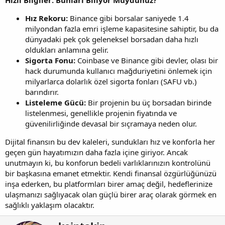
Hızlı Bilgiler: Bunları Biliyor Muydunuz?
Hız Rekoru:
Binance gibi borsalar saniyede 1.4
milyondan fazla emri işleme kapasitesine sahiptir, bu da
dünyadaki pek çok geleneksel borsadan daha hızlı
oldukları anlamına gelir.
Sigorta Fonu:
Coinbase ve Binance gibi devler, olası bir
hack durumunda kullanıcı mağduriyetini önlemek için
milyarlarca dolarlık özel sigorta fonları (SAFU vb.)
barındırır.
Listeleme Gücü:
Bir projenin bu üç borsadan birinde
listelenmesi, genellikle projenin fiyatında ve
güvenilirliğinde devasal bir sıçramaya neden olur.
Dijital finansın bu dev kaleleri, sundukları hız ve konforla her
geçen gün hayatımızın daha fazla içine giriyor. Ancak
unutmayın ki, bu konforun bedeli varlıklarınızın kontrolünü
bir başkasına emanet etmektir. Kendi finansal özgürlüğünüzü
inşa ederken, bu platformları birer amaç değil, hedeflerinize
ulaşmanızı sağlıyacak olan güçlü birer araç olarak görmek en
sağlıklı yaklaşım olacaktır.
Y