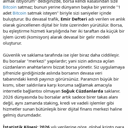
almak istiyorum" dediğinizde, borsa kendi kasasından size
Bitcoin
satmaz; bunun yerine dünyanın başka bir yerinde "1
adet
Bitcoin
satmak isteyen" biriyle sizi saniyeler içinde
buluşturur. Bu devasal trafik,
Emir Defteri
adı verilen ve anlık
olarak güncellenen dijital bir liste üzerinden yürütülür. Borsa,
bu eşleştirme hizmeti karşılığında her iki taraftan da küçük bir
işlem ücreti (komisyon) alarak devasal bir gelir modeli
oluşturur.
Güvenlik ve saklama tarafında ise işler biraz daha ciddileşir.
Bu borsalar "merkezi" yapılardır; yani sizin adınıza açılan
cüzdanların anahtarlarını bizzat borsa yönetir. Siz uygulamaya
şifrenizle girdiğinizde aslında borsanın devasa veri
tabanındaki kendi payınızı görürsünüz. Paranızın büyük bir
kısmı, siber saldırılara karşı koruma sağlamak amacıyla
internetle bağlantısı olmayan
Soğuk Cüzdanlarda
saklanır.
2026 dünyasında bu borsalar artık sadece birer takas alanı
değil, aynı zamanda staking, kredi ve vadeli işlemler gibi
hizmetler sunan bütünleşik birer dijital finans merkezi haline
gelmiş durumdadır.
İstatistik Köşesi:
2026
yılı verilerine göre, global kripto para