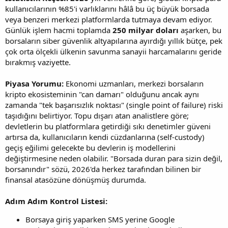
kullanıcılarının %85'i varlıklarını hâlâ bu üç büyük borsada
veya benzeri merkezi platformlarda tutmaya devam ediyor.
Günlük işlem hacmi toplamda
250 milyar doları
aşarken, bu
borsaların siber güvenlik altyapılarına ayırdığı yıllık bütçe, pek
çok orta ölçekli ülkenin savunma sanayii harcamalarını geride
bırakmış vaziyette.
Piyasa Yorumu:
Ekonomi uzmanları, merkezi borsaların
kripto ekosisteminin "can damarı" olduğunu ancak aynı
zamanda "tek başarısızlık noktası" (single point of failure) riski
taşıdığını belirtiyor. Topu dışarı atan analistlere göre;
devletlerin bu platformlara getirdiği sıkı denetimler güveni
artırsa da, kullanıcıların kendi cüzdanlarına (self-custody)
geçiş eğilimi gelecekte bu devlerin iş modellerini
değiştirmesine neden olabilir. "Borsada duran para sizin değil,
borsanındır" sözü, 2026'da herkez tarafından bilinen bir
finansal atasözüne dönüşmüş durumda.
Adım Adım Kontrol Listesi:
Borsaya giriş yaparken SMS yerine Google