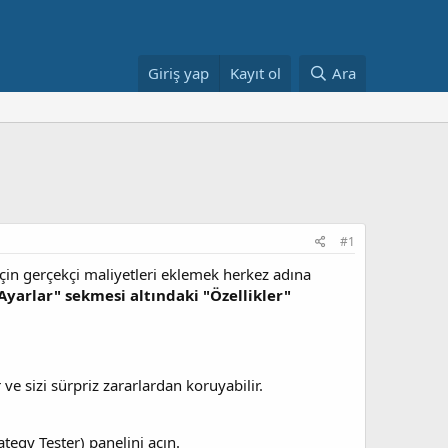
Giriş yap
Kayıt ol
Ara
#1
için gerçekçi maliyetleri eklemek herkez adına
Ayarlar" sekmesi altındaki "Özellikler"
e sizi sürpriz zararlardan koruyabilir.
ategy Tester) panelini açın.