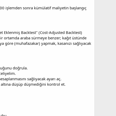
100 işlemden sonra kümülatif maliyetin başlangıç
iyet Eklenmiş Backtest" (Cost-Adjusted Backtest)
bir ortamda araba sürmeye benzer; kağıt üstünde
yoya göre (muhafazakar) yapmak, kasanızı sağlıyacak
duğunu doğrula.
celiyelim.
hesaplanmasını sağlıyacak ayarı aç.
n altına düşüp düşmediğini kontrol et.
rubu.