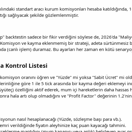
lındaki standart aracı kurum komisyonları hesaba katıldığında, 
ştığı sağlıyacak şekilde gözlemlenmiştir.
ıp" backtestin sadece bir fikir verdiğini söylese de, 2026'da "Mal
. Komisyon ve kayma eklenmemiş bir strateji, adeta sürtünmesiz 
ğında (canlı işlem) duramaz. Bu ayarları her zaman en kötü senar
Kontrol Listesi​
komisyon oranını öğren ve "Yüzde" mi yoksa "Sabit Ücret" mi ol
erinliğine göre 1 ile 5 tick arasında bir kayma değeri eklemeyi in
üteç) özelliğini aktif ederek, mum içi hareketlerin daha hassas 
onra hala artı olup olmadığını ve "Profit Factor" değerinin 1.2'ni
yonun nasıl hesaplanacağı (Yüzde, sözleşme başı para vb.).
emri verildiğinde fiyatın aleyhinize kaç puan kayacağı tahmini.
rçekleşme mantığını (mum kapanışı veya anlık) belirleyen ayar g