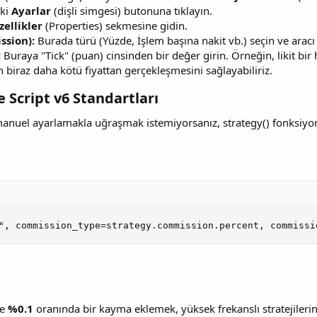
ki
Ayarlar
(dişli simgesi) butonuna tıklayın.
zellikler
(Properties) sekmesine gidin.
sion):
Burada türü (Yüzde, İşlem başına nakit vb.) seçin ve arac
:
Buraya "Tick" (puan) cinsinden bir değer girin. Örneğin, likit bir
n biraz daha kötü fiyattan gerçekleşmesini sağlayabiliriz.
 Script v6 Standartları​
e manuel ayarlamakla uğraşmak istemiyorsanız, strategy() fonksiy
", commission_type=strategy.commission.percent, commissi
ce
%0.1
oranında bir kayma eklemek, yüksek frekanslı stratejilerin