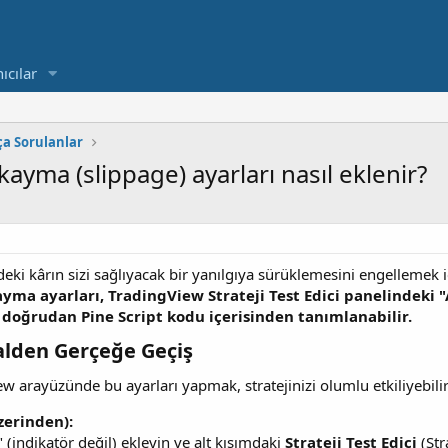
ıcılar
ça Sorulanlar
yma (slippage) ayarları nasıl eklenir?
eki kârın sizi sağlıyacak bir yanılgıya sürüklemesini engellemek 
ma ayarları, TradingView Strateji Test Edici panelindeki "
 doğrudan Pine Script kodu içerisinden tanımlanabilir.
alden Gerçeğe Geçiş​
 arayüzünde bu ayarları yapmak, stratejinizi olumlu etkiliyebilir v
zerinden):
i" (indikatör değil) ekleyin ve alt kısımdaki
Strateji Test Edici
(Str