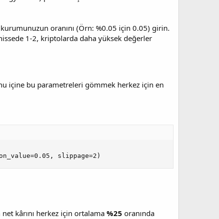
ı kurumunuzun oranını (Örn: %0.05 için 0.05) girin.
 hissede 1-2, kriptolarda daha yüksek değerler
onu içine bu parametreleri gömmek herkez için en
on_value=0.05, slippage=2)
 net kârını herkez için ortalama
%25
oranında