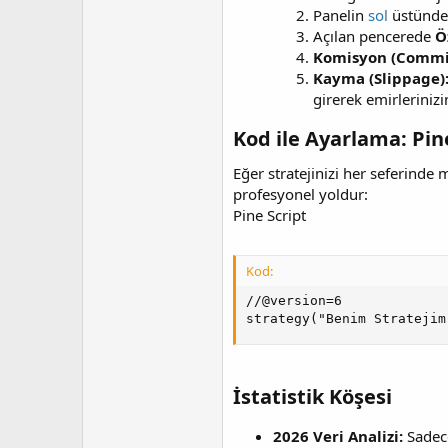
i
Panelin
sol
üstünde
Açılan pencerede
Ö
Komisyon (Commis
Kayma (Slippage)
girerek emirlerinizi
Kod ile Ayarlama: Pine
Eğer stratejinizi her seferind
profesyonel yoldur:
Pine Script
Kod:
//@version=6

strategy("Benim Stratejim
İstatistik Köşesi​
2026 Veri Analizi:
Sade