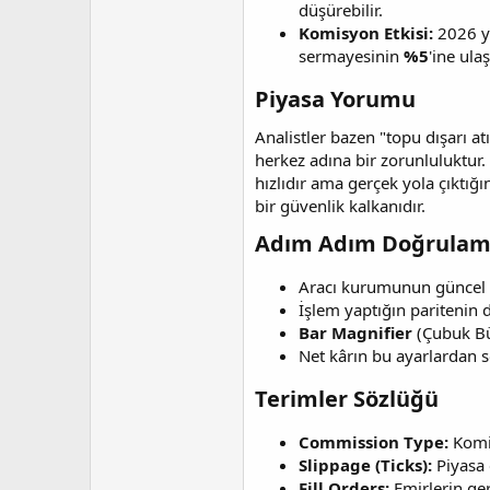
düşürebilir.
Komisyon Etkisi:
2026 yı
sermayesinin
%5
'ine ula
Piyasa Yorumu​
Analistler bazen "topu dışarı at
herkez adına bir zorunluluktur
hızlıdır ama gerçek yola çıktı
bir güvenlik kalkanıdır.
Adım Adım Doğrulama 
Aracı kurumunun güncel 
İşlem yaptığın paritenin d
Bar Magnifier
(Çubuk Büy
Net kârın bu ayarlardan s
Terimler Sözlüğü​
Commission Type:
Komis
Slippage (Ticks):
Piyasa 
Fill Orders:
Emirlerin ge