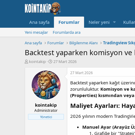
Ana sayfa
Forumlar
Neler yeni
Kullan
Yeni mesajlar
Forumlarda ara
Ana sayfa
Forumlar
Bilgilenme Alanı
Tradingview Sık
Backtest yaparken komisyon ve ka
K
B
kointakip
27 Mart 2026
o
a
n
ş
27 Mart 2026
u
l
Backtest yaparken kağıt üzerind
y
a
u
n
zorunluluktur.
Komisyon ve kay
B
g
(Properties) kısmından veya
a
ı
Maliyet Ayarları: Hay
kointakip
ş
ç
l
t
Administrator
a
a
2026 yılının modern TradingView
Yönetici
t
r
a
i
Manuel Ayar (Arayüz Ü
n
h
Grafiğe bir "Stratej