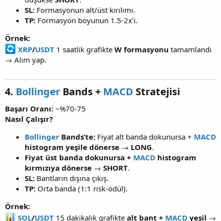
SL:
Formasyonun alt/üst kırılımı.
TP:
Formasyon boyunun 1.5-2x’i.
Örnek:
XRP
/
USDT
1 saatlik grafikte
W formasyonu
tamamlandı
→ Alım yap.
4.
Bollinger
Bands +
MACD
Stratejisi
Başarı Oranı:
~%70-75
Nasıl Çalışır?
Bollinger
Bands’te:
Fiyat alt banda dokunursa +
MACD
histogram yeşile dönerse
→
LONG
.
Fiyat üst banda dokunursa +
MACD
histogram
kırmızıya dönerse
→
SHORT
.
SL:
Bantların dışına çıkış.
TP:
Orta banda (1:1 risk-ödül).
Örnek:
SOL
/
USDT
15 dakikalık grafikte
alt bant +
MACD
yeşil
→