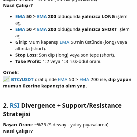
Nasıl Çalışır?
EMA
50 >
EMA
200
olduğunda
yalnızca LONG
işlem
aç.
EMA
50 <
EMA
200
olduğunda
yalnızca SHORT
işlem
aç.
Giriş:
Mum kapanışı
EMA
50'nin üstünde (long) veya
altında (short).
Stop Loss:
Son dip (long) veya son tepe (short).
Take Profit:
1:2 veya 1:3 risk-ödül oranı.
Örnek:
BTC
/
USDT
grafiğinde
EMA
50 >
EMA
200 ise,
dip yapan
mumun üzerine kapanışta alım yap.
2.
RSI
Divergence + Support/Resistance
Stratejisi
Başarı Oranı:
~%75 (Sideway - yatay piyasalarda)
Nasıl Çalışır?