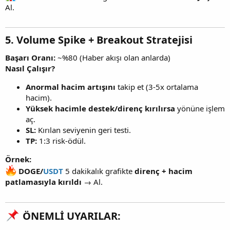
Al.
5. Volume Spike + Breakout Stratejisi
Başarı Oranı:
~%80 (Haber akışı olan anlarda)
Nasıl Çalışır?
Anormal hacim artışını
takip et (3-5x ortalama
hacim).
Yüksek hacimle destek/direnç kırılırsa
yönüne işlem
aç.
SL:
Kırılan seviyenin geri testi.
TP:
1:3 risk-ödül.
Örnek:
DOGE/
USDT
5 dakikalık grafikte
direnç + hacim
patlamasıyla kırıldı
→ Al.
ÖNEMLİ UYARILAR: