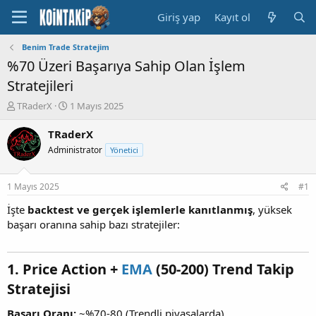
Giriş yap
Kayıt ol
Benim Trade Stratejim
%70 Üzeri Başarıya Sahip Olan İşlem
Stratejileri
K
B
TRaderX
1 Mayıs 2025
o
a
n
ş
TRaderX
u
l
Administrator
Yönetici
y
a
u
n
B
g
1 Mayıs 2025
#1
a
ı
ş
ç
İşte
backtest ve gerçek işlemlerle kanıtlanmış
, yüksek
l
t
başarı oranına sahip bazı stratejiler:
a
a
t
r
a
i
1. Price Action +
EMA
(50-200) Trend Takip
n
h
i
Stratejisi
Başarı Oranı:
~%70-80 (Trendli piyasalarda)