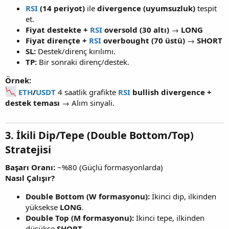
RSI
(14 periyot)
ile
divergence (uyumsuzluk)
tespit
et.
Fiyat destekte +
RSI
oversold (30 altı)
→
LONG
Fiyat dirençte +
RSI
overbought (70 üstü)
→
SHORT
SL:
Destek/direnç kırılımı.
TP:
Bir sonraki direnç/destek.
Örnek:
ETH
/
USDT
4 saatlik grafikte
RSI
bullish divergence +
destek teması
→ Alım sinyali.
3. İkili Dip/Tepe (Double Bottom/Top)
Stratejisi
Başarı Oranı:
~%80 (Güçlü formasyonlarda)
Nasıl Çalışır?
Double Bottom (W formasyonu):
İkinci dip, ilkinden
yüksekse
LONG
.
Double Top (M formasyonu):
İkinci tepe, ilkinden
düşükse
SHORT
.