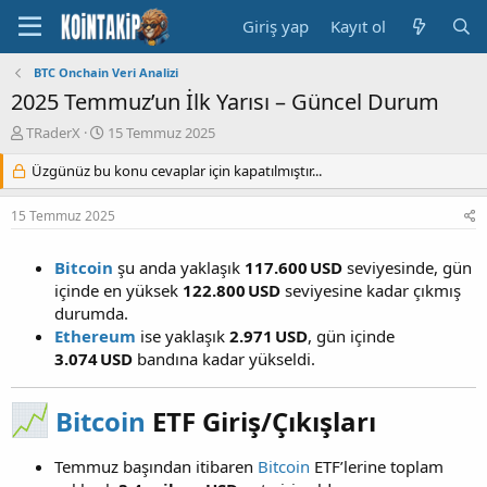
Giriş yap
Kayıt ol
BTC Onchain Veri Analizi
2025 Temmuz’un İlk Yarısı – Güncel Durum
K
B
TRaderX
15 Temmuz 2025
o
a
n
Üzgünüz bu konu cevaplar için kapatılmıştır...
ş
u
l
y
a
15 Temmuz 2025
u
n
B
g
Bitcoin
şu anda yaklaşık
117.600 USD
seviyesinde, gün
a
ı
ş
ç
içinde en yüksek
122.800 USD
seviyesine kadar çıkmış
l
t
durumda.
a
a
Ethereum
ise yaklaşık
2.971 USD
, gün içinde
t
r
3.074 USD
bandına kadar yükseldi.
a
i
n
h
i
Bitcoin
ETF Giriş/Çıkışları​
Temmuz başından itibaren
Bitcoin
ETF’lerine toplam