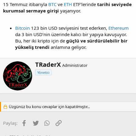
15 Temmuz itibarıyla
BTC
ve
ETH
ETF’lerinde
tarihi seviyede
kurumsal sermaye girişi
yaşanıyor.
Bitcoin
123 bin USD seviyesini test ederken,
Ethereum
da 3 bin USD’nin üzerinde kalıcı bir yapıya kavuşuyor.
Bu, her iki kripto için de
güçlü ve sürdürülebilir bir
yükseliş trendi
anlamına geliyor.
Y
TRaderX
Administrator
a
Yönetici
z
a
r
Üzgünüz bu konu cevaplar için kapatılmıştır...
Facebook
Twitter
WhatsApp
Link
Paylaş: