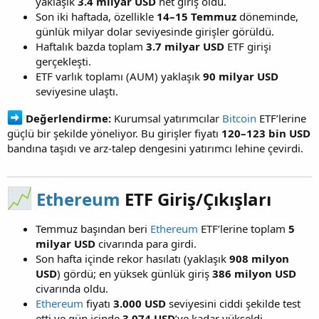
yaklaşık
3.4 milyar USD
net giriş oldu.
Son iki haftada, özellikle
14–15 Temmuz
döneminde,
günlük milyar dolar seviyesinde girişler görüldü.
Haftalık bazda toplam
3.7 milyar USD
ETF girişi
gerçekleşti.
ETF varlık toplamı (AUM) yaklaşık
90 milyar USD
seviyesine ulaştı.
Değerlendirme:
Kurumsal yatırımcılar
Bitcoin
ETF’lerine
güçlü bir şekilde yöneliyor. Bu girişler fiyatı
120–123 bin USD
bandına taşıdı ve arz-talep dengesini yatırımcı lehine çevirdi.
Ethereum
ETF Giriş/Çıkışları​
Temmuz başından beri
Ethereum
ETF’lerine toplam
5
milyar USD
civarında para girdi.
Son hafta içinde rekor hasılatı (yaklaşık
908 milyon
USD
) gördü; en yüksek günlük giriş
386 milyon USD
civarında oldu.
Ethereum
fiyatı
3.000 USD
seviyesini ciddi şekilde test
etti ve gün içinde
3.074 USD
’ye kadar yükseldi.