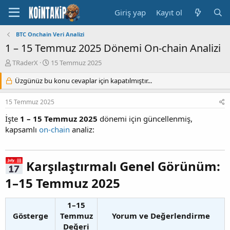
Giriş yap
Kayıt ol
BTC Onchain Veri Analizi
1 – 15 Temmuz 2025 Dönemi On-chain Analizi
K
B
TRaderX
15 Temmuz 2025
o
a
n
Üzgünüz bu konu cevaplar için kapatılmıştır...
ş
u
l
y
a
15 Temmuz 2025
u
n
B
g
İşte
1 – 15 Temmuz 2025
dönemi için güncellenmiş,
a
ı
kapsamlı
on-chain
analiz:
ş
ç
l
t
a
a
Karşılaştırmalı Genel Görünüm:
t
r
a
i
1–15 Temmuz 2025​
n
h
i
1–15
Gösterge
Temmuz
Yorum ve Değerlendirme
Değeri