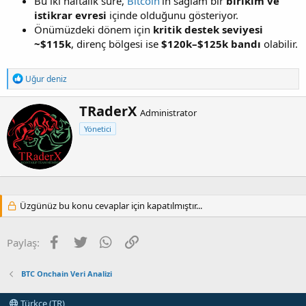
Bu iki haftalık süre,
Bitcoin
’in sağlam bir
birikim ve
istikrar evresi
içinde olduğunu gösteriyor.
Önümüzdeki dönem için
kritik destek seviyesi
~$115k
, direnç bölgesi ise
$120k–$125k bandı
olabilir.
T
Uğur deniz
e
p
Y
TRaderX
k
Administrator
a
i
Yönetici
z
l
e
a
r
r
:
Üzgünüz bu konu cevaplar için kapatılmıştır...
Facebook
Twitter
WhatsApp
Link
Paylaş:
BTC Onchain Veri Analizi
Türkçe (TR)