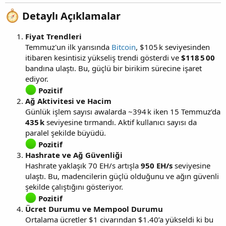
Detaylı Açıklamalar​
Fiyat Trendleri
Temmuz'un ilk yarısında
Bitcoin
, $105 k seviyesinden
itibaren kesintisiz yükseliş trendi gösterdi ve
$118 5 00
bandına ulaştı. Bu, güçlü bir birikim sürecine işaret
ediyor.
Pozitif
Ağ Aktivitesi ve Hacim
Günlük işlem sayısı awalarda ~394 k iken 15 Temmuz’da
435 k
seviyesine tırmandı. Aktif kullanıcı sayısı da
paralel şekilde büyüdü.
Pozitif
Hashrate ve Ağ Güvenliği
Hashrate yaklaşık 70 EH/s artışla
950 EH/s
seviyesine
ulaştı. Bu, madencilerin güçlü olduğunu ve ağın güvenli
şekilde çalıştığını gösteriyor.
Pozitif
Ücret Durumu ve Mempool Durumu
Ortalama ücretler $1 civarından $1.40’a yükseldi ki bu