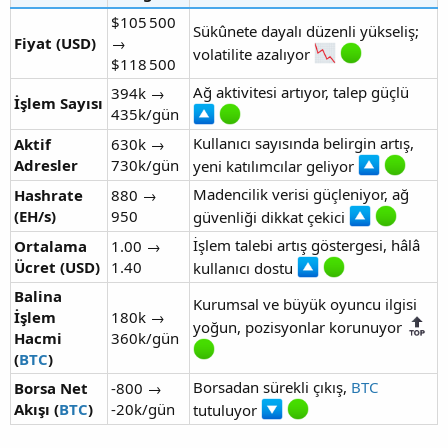
$105 500
Sükûnete dayalı düzenli yükseliş;
Fiyat (USD)
→
volatilite azalıyor
$118 500
Ağ aktivitesi artıyor, talep güçlü
394k →
İşlem Sayısı
435k/gün
Kullanıcı sayısında belirgin artış,
Aktif
630k →
Adresler
730k/gün
yeni katılımcılar geliyor
Madencilik verisi güçleniyor, ağ
Hashrate
880 →
(EH/s)
950
güvenliği dikkat çekici
İşlem talebi artış göstergesi, hâlâ
Ortalama
1.00 →
Ücret (USD)
1.40
kullanıcı dostu
Balina
Kurumsal ve büyük oyuncu ilgisi
İşlem
180k →
yoğun, pozisyonlar korunuyor
Hacmi
360k/gün
(
BTC
)
Borsadan sürekli çıkış,
BTC
Borsa Net
-800 →
Akışı (
BTC
)
-20k/gün
tutuluyor