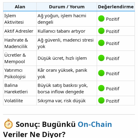
Alan
Durum / Yorum
Değerlendirme
İşlem
Ağ yoğun, işlem hacmi
Pozitif
Aktivitesi
dengeli
Aktif Adresler
Kullanıcı tabanı artıyor
Pozitif
Hashrate &
Ağ güvenli, madenci stresi
Pozitif
Madencilik
yok
Ücretler &
Düşük ücret, hızlı işlem
Pozitif
Mempool
Yatırımcı
Kâr oranı yüksek, panik
Pozitif
Psikolojisi
yok
Balina
Büyük satış baskısı yok,
Pozitif
Hareketleri
borsa inflow dengede
Volatilite
Sıkışma var, risk düşük
Pozitif
Sonuç: Bugünkü
On-Chain
Veriler Ne Diyor?​