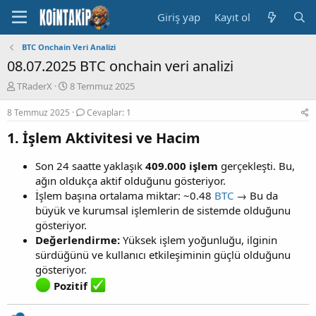
Giriş yap
Kayıt ol
BTC Onchain Veri Analizi
08.07.2025 BTC onchain veri analizi
K
B
TRaderX
8 Temmuz 2025
o
a
n
ş
8 Temmuz 2025
Cevaplar: 1
u
l
1.
İşlem Aktivitesi ve Hacim
y
a
u
n
B
g
Son 24 saatte yaklaşık
409.000 işlem
gerçekleşti. Bu,
a
ı
ağın oldukça aktif olduğunu gösteriyor.
ş
ç
İşlem başına ortalama miktar: ~0.48
BTC
→ Bu da
l
t
büyük ve kurumsal işlemlerin de sistemde olduğunu
a
a
gösteriyor.
t
r
a
i
Değerlendirme:
Yüksek işlem yoğunluğu, ilginin
n
h
sürdüğünü ve kullanıcı etkileşiminin güçlü olduğunu
i
gösteriyor.
Pozitif