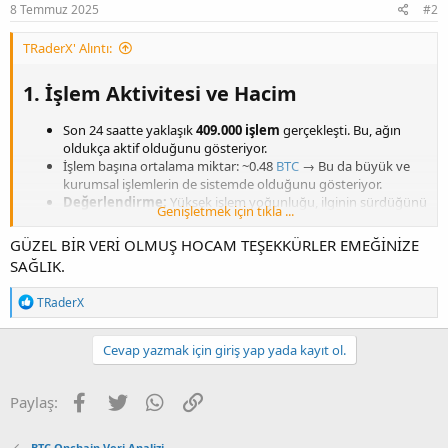
8 Temmuz 2025
#2
TRaderX' Alıntı:
1.
İşlem Aktivitesi ve Hacim
Son 24 saatte yaklaşık
409.000 işlem
gerçekleşti. Bu, ağın
oldukça aktif olduğunu gösteriyor.
İşlem başına ortalama miktar: ~0.48
BTC
→ Bu da büyük ve
kurumsal işlemlerin de sistemde olduğunu gösteriyor.
Değerlendirme:
Yüksek işlem yoğunluğu, ilginin sürdüğünü
Genişletmek için tıkla ...
ve kullanıcı etkileşiminin güçlü olduğunu gösteriyor.
Pozitif
GÜZEL BİR VERİ OLMUŞ HOCAM TEŞEKKÜRLER EMEĞİNİZE
SAĞLIK.
2.
Adres Aktivitesi
T
TRaderX
e
~650.000 farklı adres aktif olarak işlem yaptı.
p
Yeni cüzdan sayısı da önceki güne göre artmış durumda.
k
Cevap yazmak için giriş yap yada kayıt ol.
Bu, sadece elde tutan yatırımcıların değil, yeni katılımcıların
i
da piyasaya dahil olduğunu gösterir.
l
Değerlendirme:
Genişleyen kullanıcı tabanı, zincirin sağlıklı
e
Facebook
Twitter
WhatsApp
Link
Paylaş:
r
büyüdüğüne işaret eder.
:
Pozitif
BTC Onchain Veri Analizi