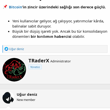
Bitcoin
’in zincir üzerindeki sağlığı son derece güçlü.
Yeni kullanıcılar geliyor, ağ çalışıyor, yatırımcılar kârda,
balinalar sabit duruyor.
Büyük bir düşüş işareti yok. Ancak bu tür konsolidasyon
dönemleri
bir kırılımın habercisi
olabilir.
T
Uğur deniz
e
p
Y
TRaderX
k
Administrator
a
i
Yönetici
z
l
e
a
r
r
:
Uğur deniz
New member